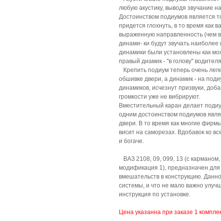
любую акустику, выводя звучание н
Достоинством подиумов является то
придется глохнуть, в то время как 
выраженную направленность (чем вы
динами- ки будут звучать наиболее 
динамики были установлены как мо
правый диамик - "в голову" водителя
Крепить подиум теперь очень легко
обшивке двери, а динамик - на поди
динамиков, исчезнут призвуки, доб
громкости уже не вибрируют.
Вместительный каран делает подиум
одним достоинством подиумов являю
двери. В то время как многие фирм
висит на саморезах. Вдобавок ко в
и богаче.
ВАЗ 2108, 09, 099, 13 (с карманом,
модификация 1), предназначен для 
вмешательств в конструкцию. Данно
системы, и что не мало важно улуч
инструкция по установке.
Цена указанна при заказе 1 компле