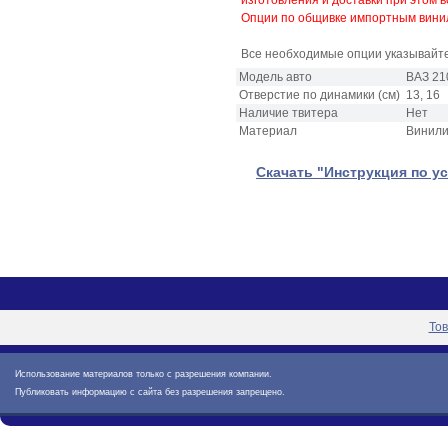
изготовления и доставки при этом в
Опции по общивке импортным винило
Все необходимые опции указывайте
Модель авто
ВАЗ 21
Отверстие по динамики (см)
13, 16
Наличие твитера
Нет
Материал
Винили
Скачать "Инструкция по ус
То
Использование материалов только с разрешения компании.
Публиковать информацию с сайта без разрешения запрещено.