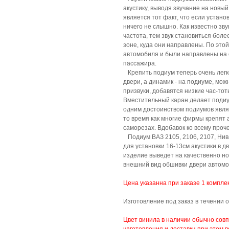
акустику, выводя звучание на новы
является тот факт, что если устано
ничего не слышно. Как известно зв
частота, тем звук становиться боле
зоне, куда они направлены. По это
автомобиля и были направлены на сл
пассажира.
Крепить подиум теперь очень легко
двери, а динамик - на подиуме, мож
призвуки, добавятся низкие час-то
Вместительный каран делает подиум
одним достоинством подиумов являю
то время как многие фирмы крепят 
саморезах. Вдобавок ко всему проч
Подиум ВАЗ 2105, 2106, 2107, Нива
для установки 16-13см акустики в 
изделие выведет на качественно но
внешний вид обшивки двери автомоб
Цена указанна при заказе 1 компле
Изготовление под заказ в течении 
Цвет винила в наличии обычно совп