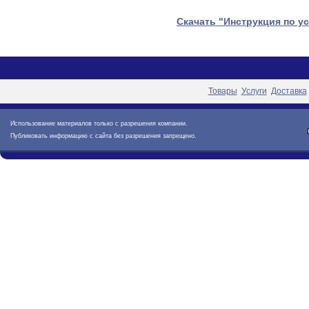
Скачать "Инструкция по ус
Товары
Услуги
Доставка
Использование материалов только с разрешения компании.
Публиковать информацию с сайта без разрешения запрещено.