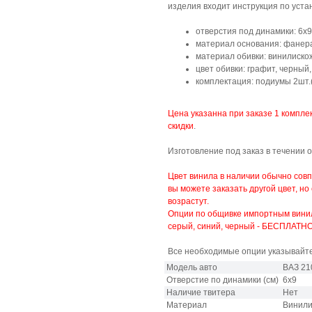
изделия входит инструкция по уста
отверстия под динамики: 6x9
материал основания: фанера
материал обивки: винилиско
цвет обивки: графит, черный
комплектация: подиумы 2шт
Цена указанна при заказе 1 компле
скидки
.
Изготовление под заказ в течении 
Цвет винила в наличии обычно сов
вы можете заказать другой цвет, но
возрастут.
Опции по общивке импортным винило
серый, синий, черный - БЕСПЛАТНО
Все необходимые опции указывайте
Модель авто
ВАЗ 21
Отверстие по динамики (см)
6х9
Наличие твитера
Нет
Материал
Винили