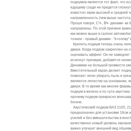
подиумов является тот факт, что ес
едущему сзади не придется глохнуть
известно звуки высокой и средней
направленность (чем выше частота,
Проше говоря, СЧ-, ВЧ- динами- ки 
направлены. По этой причине важно
как можно выше в салоне автомоби
точнее - правый диамик - "в голову"
Крепить подиум теперь очень легко
двери. Когда подиум закреплен на о
оценивать эффект. Он не замедлит с
исчезнут призвуки, добавятся низки
Динамики на большой громкости уж
Вместительный каран делает подиу
помогает легко убирать пыль и гря
являются лепестки на основании, ч
двери. В то время как многие фирм
подиум в железо и по сути акустика
прочему подиум прекрасно вписывае
богаче.
Акустический подиум ВАЗ 2105, 210
предназначен для установки 16см а
усилий и без вмешательства в конс
качественно новый уровень звучани
важно улучшит внешний вид обшивк