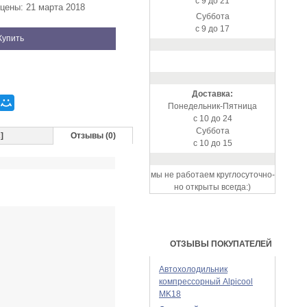
с 9 до 21
цены: 21 марта 2018
Суббота
с 9 до 17
Купить
Доставка:
Понедельник-Пятница
с 10 до 24
Суббота
с
]
Отзывы (0)
с 10 до 15
мы не работаем круглосуточно-
но открыты всегда:)
ОТЗЫВЫ ПОКУПАТЕЛЕЙ
Автохолодильник
компрессорный Alpicool
MK18