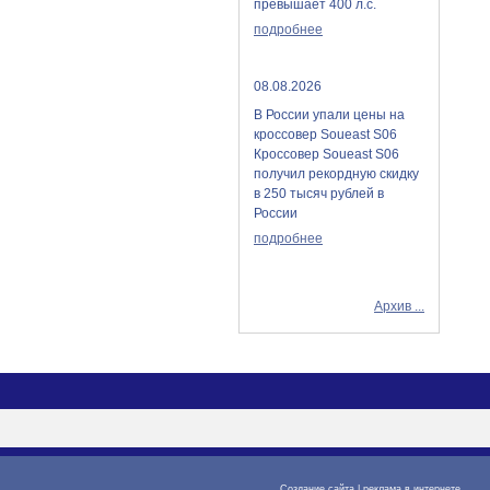
превышает 400 л.с.
подробнее
08.08.2026
В России упали цены на
кроссовер Soueast S06
Кроссовер Soueast S06
получил рекордную скидку
в 250 тысяч рублей в
России
подробнее
Архив ...
Создание сайта
|
реклама в интернете