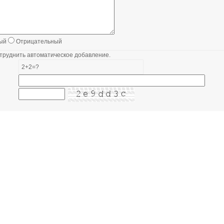
ый
Отрицательный
труднить автоматическое добавление.
2+2=?