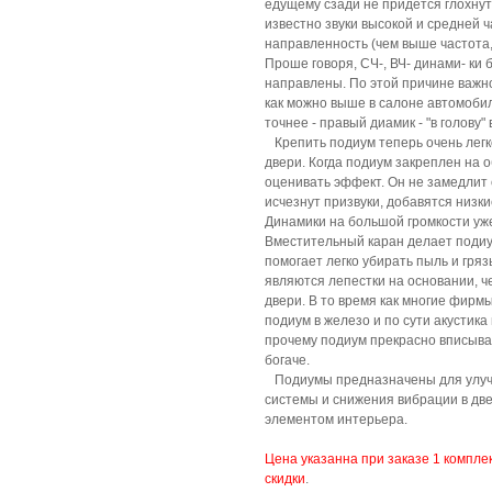
едущему сзади не придется глохнуть
известно звуки высокой и средней
направленность (чем выше частота,
Проше говоря, СЧ-, ВЧ- динами- ки 
направлены. По этой причине важно
как можно выше в салоне автомоби
точнее - правый диамик - "в голову"
Крепить подиум теперь очень легко
двери. Когда подиум закреплен на о
оценивать эффект. Он не замедлит с
исчезнут призвуки, добавятся низки
Динамики на большой громкости уж
Вместительный каран делает подиу
помогает легко убирать пыль и гря
являются лепестки на основании, ч
двери. В то время как многие фирм
подиум в железо и по сути акустика
прочему подиум прекрасно вписывае
богаче.
Подиумы предназначены для улучш
системы и снижения вибрации в дв
элементом интерьера.
Цена указанна при заказе 1 компле
скидки
.