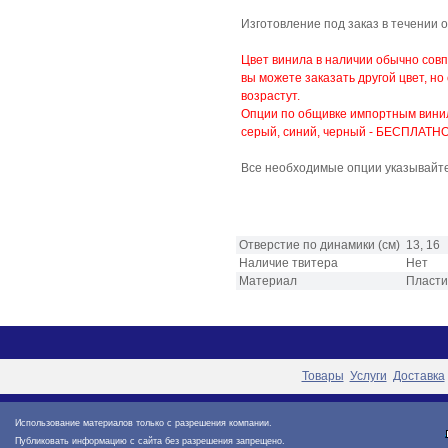
Изготовление под заказ в течении 
Цвет винила в наличии обычно сов
вы можете заказать другой цвет, но
возрастут.
Опции по общивке импортным винило
серый, синий, черный - БЕСПЛАТНО
Все необходимые опции указывайте
Отверстие по динамики (см)
13, 16
Наличие твитера
Нет
Материал
Пласти
Товары
Услуги
Доставка
Использование материалов только с разрешения компании.
Публиковать информацию с сайта без разрешения запрещено.