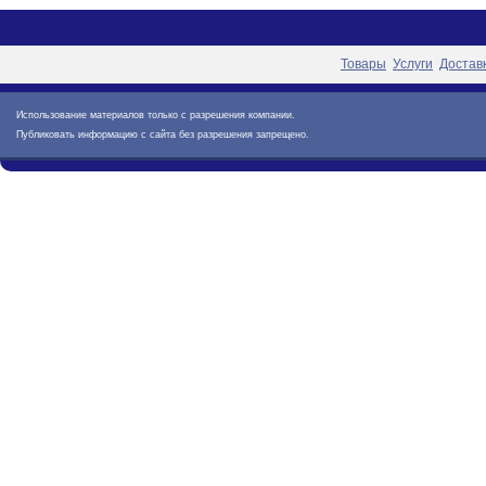
Товары
Услуги
Достав
Использование материалов только с разрешения компании.
Публиковать информацию с сайта без разрешения запрещено.