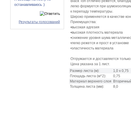
Black Ton отлично режется, благод
останавливаюсь :)
легко формуется при шумоизоляции
к перепаду температуры.
Широко применяется в качестве кон
Результаты голосований
Приемущества:
•высокая адгезия
•высокая плотность материала
•снижение уровня шума металличес
•легко режется и прост в установке
•эластичность материала
Отгружается и доставляется только 
Цена указана за 1 лист.
Размер листа
(м):
1,0 х 0,75
Площадь листа
(м^2):
0,75
Материал верхнего слоя
Вторичный
Толщина листа
(мм):
8,0