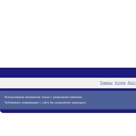
Товары
Услуги
Дост
Использование материалов только с разрешения компании.
Публиковать информацию с сайта без разрешения запрещено.