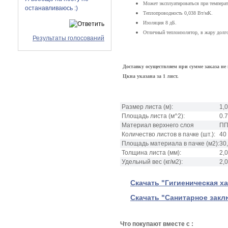
Может эксплуатироваться при температу
останавливаюсь :)
Теплопроводность 0,038 Вт/мК.
Изоляция 8 дБ.
Отличный теплоизолятор, в жару долго 
Результаты голосований
Доставку осуществляем при сумме заказа не 
Цкна указана за 1 лист.
Размер листа
(м):
1,0
Площадь листа
(м^2):
0.
Материал верхнего слоя
ПП
Количество листов в пачке
(шт.):
40
Площадь материала в пачке
(м2):
30
Толщина листа
(мм):
2,0
Удельный вес
(кг/м2):
2,0
Скачать "Гигиеническая ха
Скачать "Санитарное заклю
Что покупают вместе с :