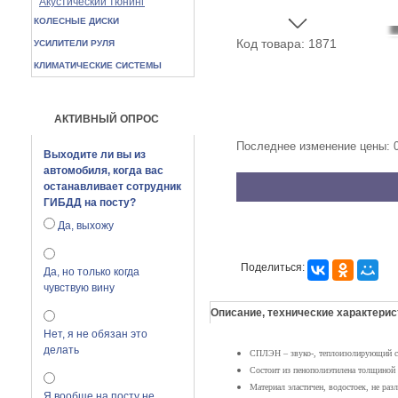
Акустический тюнинг
КОЛЕСНЫЕ ДИСКИ
Код товара: 1871
УСИЛИТЕЛИ РУЛЯ
КЛИМАТИЧЕСКИЕ СИСТЕМЫ
АКТИВНЫЙ ОПРОС
Последнее изменение цены: 
Выходите ли вы из
автомобиля, когда вас
останавливает сотрудник
ГИБДД на посту?
Да, выхожу
Поделиться:
Да, но только когда
чувствую вину
Описание, технические характерис
Нет, я не обязан это
делать
СПЛЭН – звуко-, теплоизолирующий с
Состоит из пенополиэтилена толщино
Материал эластичен, водостоек, не разл
Я вообще на посту не