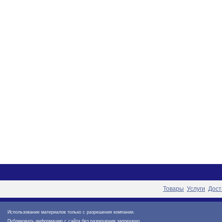
Товары
Услуги
Дост
Использование материалов только с разрешения компании.
Публиковать информацию с сайта без разрешения запрещено.