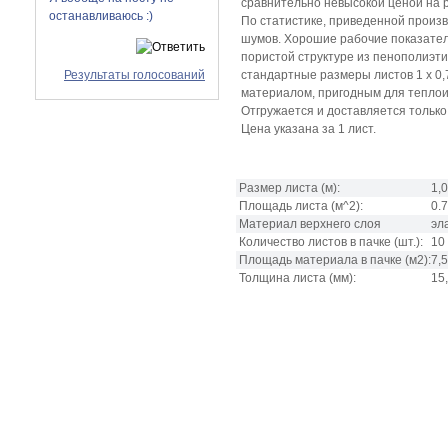
сравнительно невысокой ценой на 
останавливаюсь :)
По статистике, приведенной произ
шумов. Хорошие рабочие показател
пористой структуре из пенополиэт
Результаты голосований
стандартные размеры листов 1 х 0,7
материалом, пригодным для тепло
Отгружается и доставляется только 
Цена указана за 1 лист.
Размер листа
(м):
1,0
Площадь листа
(м^2):
0.
Материал верхнего слоя
эл
Количество листов в пачке
(шт.):
10
Площадь материала в пачке
(м2):
7,
Толщина листа
(мм):
15