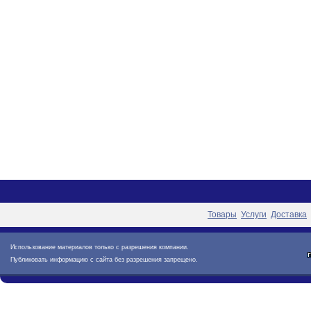
Товары
Услуги
Доставка
Использование материалов только с разрешения компании.
Публиковать информацию с сайта без разрешения запрещено.