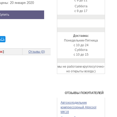
с 9 до 21
цены: 20 января 2020
Суббота
с 9 до 17
Купить
Доставка:
Понедельник-Пятница
с 10 до 24
Суббота
ос
]
Отзывы (0)
с 10 до 15
мы не работаем круглосуточно-
но открыты всегда:)
ОТЗЫВЫ ПОКУПАТЕЛЕЙ
Автохолодильник
компрессорный Alpicool
MK18