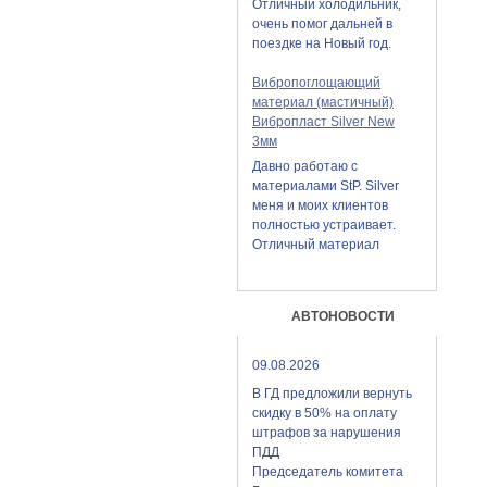
Отличный холодильник,
очень помог дальней в
поездке на Новый год.
Вибропоглощающий
материал (мастичный)
Вибропласт Silver New
3мм
Давно работаю с
материалами StP. Silver
меня и моих клиентов
полностью устраивает.
Отличный материал
АВТОНОВОСТИ
09.08.2026
В ГД предложили вернуть
скидку в 50% на оплату
штрафов за нарушения
ПДД
Председатель комитета