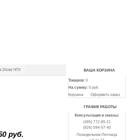
(495
772-
85-
21
(926
594-
07-
40
к 20см) ЧПУ
ВАША КОРЗИНА
Товаров:
0
На сумму:
0 руб.
Корзина
Оформить заказ
ГРАФИК РАБОТЫ
Консультации и заказы:
(495) 772-85-21
(926) 594-07-40
50 руб.
Понедельник-Пятница