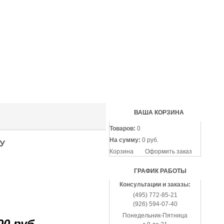
(495
772-
85-
21
(926
594-
07-
40
ВАША КОРЗИНА
Товаров:
0
На сумму:
0 руб.
У
Корзина
Оформить заказ
ГРАФИК РАБОТЫ
Консультации и заказы:
(495) 772-85-21
(926) 594-07-40
Понедельник-Пятница
00 руб.