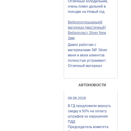
Отличный холодильник,
очень помог дальней в
поездке на Новый год.
Вибропоглощающий
материал (мастичный)
Вибропласт Silver New
3мм
Давно работаю с
материалами StP. Silver
меня и моих клиентов
полностью устраивает.
Отличный материал
АВТОНОВОСТИ
09.08.2026
В ГД предложили вернуть
скидку в 50% на оплату
штрафов за нарушения
ПДД
Председатель комитета