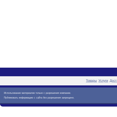
Товары
Услуги
Дост
Использование материалов только с разрешения компании.
Публиковать информацию с сайта без разрешения запрещено.