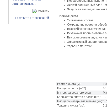
Перфорированный вспененн
останавливаюсь :)
Липкий полимерный слой-1
Защитная антиадгезионная 
Преимущества
Результаты голосований
Уникальный состав
Сокращение времени обрабо
Высокий уровень звукоизоляц
Исключают проникновение в
Высокая степень адгезии к
Эффективный энергопоглощ
Удобен в монтаже
Размер листа
(м):
0,
Площадь листа
(м^2):
0.
Материал верхнего слоя
Ма
Количество листов в пачке
(шт.):
10
Площадь материала в пачке
(м2):
1,
Толщина листа
(мм):
5,2