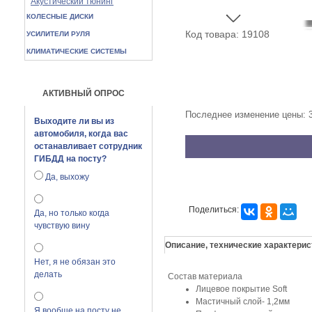
Акустический тюнинг
КОЛЕСНЫЕ ДИСКИ
Код товара: 19108
УСИЛИТЕЛИ РУЛЯ
КЛИМАТИЧЕСКИЕ СИСТЕМЫ
АКТИВНЫЙ ОПРОС
Последнее изменение цены: 
Выходите ли вы из
автомобиля, когда вас
останавливает сотрудник
ГИБДД на посту?
Да, выхожу
Поделиться:
Да, но только когда
чувствую вину
Описание, технические характерис
Нет, я не обязан это
делать
Состав материала
Лицевое покрытие Soft
Мастичный слой- 1,2мм
Я вообще на посту не