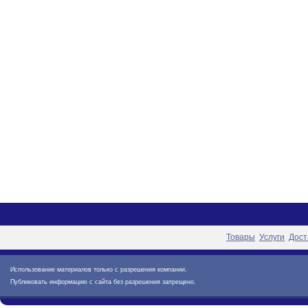
Товары
Услуги
Дост
Использование материалов только с разрешения компании.
Публиковать информацию с сайта без разрешения запрещено.