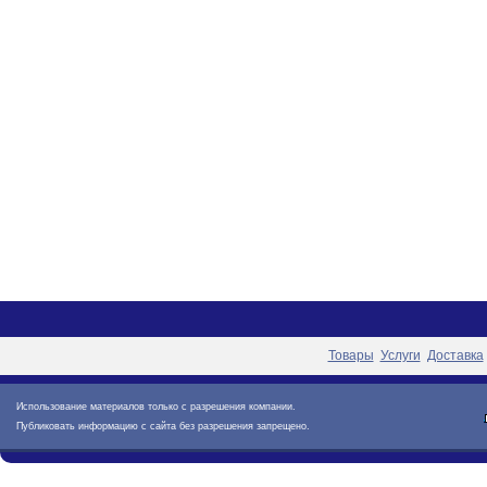
Товары
Услуги
Доставка
Использование материалов только с разрешения компании.
Публиковать информацию с сайта без разрешения запрещено.