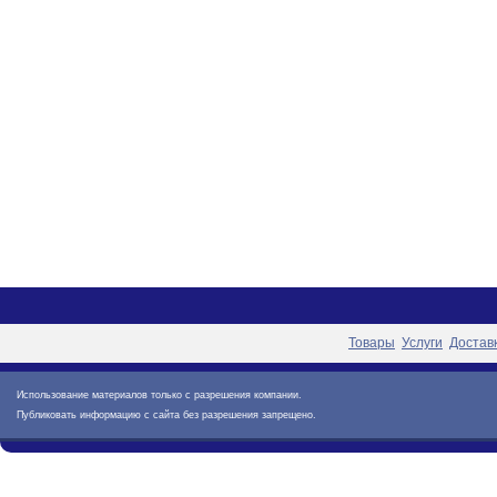
Товары
Услуги
Достав
Использование материалов только с разрешения компании.
Публиковать информацию с сайта без разрешения запрещено.