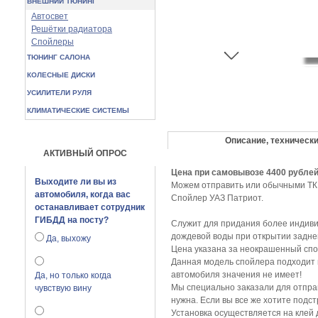
ВНЕШНИЙ ТЮНИНГ
Автосвет
Решётки радиатора
Спойлеры
ТЮНИНГ САЛОНА
КОЛЕСНЫЕ ДИСКИ
УСИЛИТЕЛИ РУЛЯ
КЛИМАТИЧЕСКИЕ СИСТЕМЫ
Описание, технически
АКТИВНЫЙ ОПРОС
Цена при самовывозе 4400 рублей
Выходите ли вы из
Можем отправить или обычными ТК и
автомобиля, когда вас
Cпойлер УАЗ Патриот.
останавливает сотрудник
ГИБДД на посту?
Служит для придания более индивид
дождевой воды при открытии задне
Да, выхожу
Цена указана за неокрашенный спо
Данная модель спойлера подходит на
автомобиля значения не имеет!
Да, но только когда
Мы специально заказали для отправк
чувствую вину
нужна. Если вы все же хотите подс
Установка осуществляется на клей 