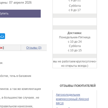
с 9 до 21
цены: 07 апреля 2026
Суббота
с 9 до 17
Купить
Доставка:
Понедельник-Пятница
с 10 до 24
Суббота
ос
]
Отзывы (3)
с 10 до 15
мы не работаем круглосуточно-
ки.
но открыты всегда:)
отке, течь в багажник
ОТЗЫВЫ ПОКУПАТЕЛЕЙ
лингов. а так же комплектация
Автохолодильник
 в большинстве случаев , не
компрессорный Alpicool
MK18
и правильном нанесении,