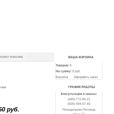
(495
772-
85-
21
(926
594-
07-
40
триот классика
ВАША КОРЗИНА
Товаров:
0
На сумму:
0 руб.
Корзина
Оформить заказ
ичии
ГРАФИК РАБОТЫ
Консультации и заказы:
(495) 772-85-21
(926) 594-07-40
50 руб.
Понедельник-Пятница