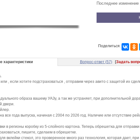
Последнее изменение 
Поделиться:
е характеристики
Вопрос-ответ (57)
[
Задать вопр
.
ли , если хотите подстраховаться , отправим через авито с защитой их сдел
уального образа вашему УАЗу, а так же устраняет, при дополнительной дораб
й двери.
йлер.
 все года выпуска, начиная с 2004 по 2026 год. Наличие или отсутствие рей
и в регионы коробку из 5-слойного картона. Теперь обрешетка для отправки ,
траховаться, пишите, сделаем в обрешетке.
для вклейки стекол, это проверенное много раз технология, которая дает, пр