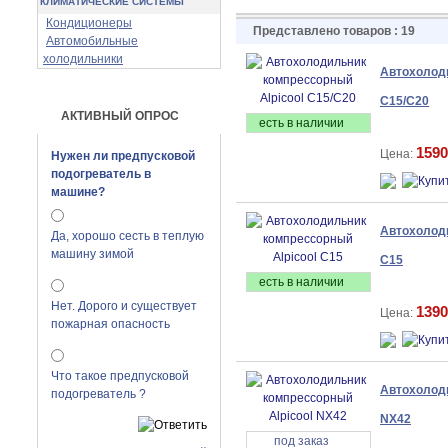
КЛИМАТИЧЕСКИЕ СИСТЕМЫ
Кондиционеры
Представлено товаров : 19
Автомобильные
холодильники
Автохолоди
C15/C20
АКТИВНЫЙ ОПРОС
есть в наличии
1590
Цена:
Нужен ли предпусковой
подогреватель в
машине?
Автохолоди
Да, хорошо сесть в теплую
машину зимой
C15
есть в наличии
Нет. Дорого и существует
1390
Цена:
пожарная опасность
Что такое предпусковой
Автохолоди
подогреватель ?
NX42
под заказ