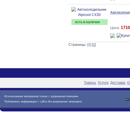
Автохолоди
есть в наличии
1710
Цена:
Страницы: [1] [
2
]
Товары
Услуги
Доставка
О
Использование материалов только с разрешения компании.
Публиковать информацию с сайта без разрешения запрещено.