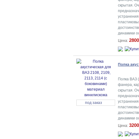
скрытая. Оч
предназначе
устранения
пластиковы
достоинство
динамики о
2800
Цена:
Полка акус
Полка ВАЗ (
фанера, кар
скрытая. Оч
предназначе
устранения
под заказ
пластиковы
достоинство
динамики о
3200
Цена: