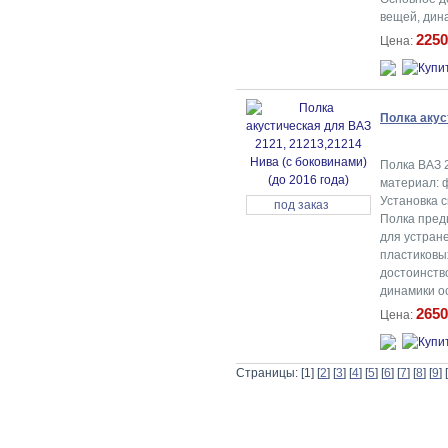
вещей, дин
2250
Цена:
Полка акус
Полка ВАЗ 
материал: ф
Установка с
под заказ
Полка предн
для устран
пластиковы
достоинство
динамики о
2650
Цена:
Страницы: [1] [
2
] [
3
] [
4
] [
5
] [
6
] [
7
] [
8
] [
9
] [