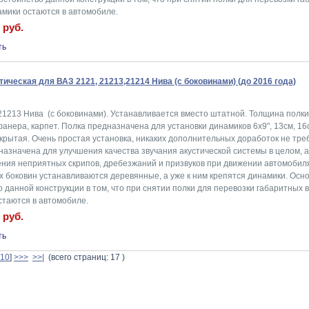
амики остаются в автомобиле.
 руб.
тическая для ВАЗ 2121, 21213,21214 Нива (с боковинами) (до 2016 года)
21213 Нива (с боковинами). Устанавливается вместо штатной. Толщина полки
анера, карпет. Полка предназначена для установки динамиков 6x9", 13см, 16
крытая. Очень простая установка, никаких дополнительных доработок не тре
азначена для улучшения качества звучания акустической системы в целом, а
ения неприятных скрипов, дребезжаний и призвуков при движении автомобил
х боковин устанавливаются деревянные, а уже к ним крепятся динамики. Осн
 данной конструкции в том, что при снятии полки для перевозки габаритных 
стаются в автомобиле.
 руб.
10
]
>>>
>>|
(всего страниц: 17 )