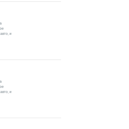
а
ное
авто, и
а
ное
авто, и