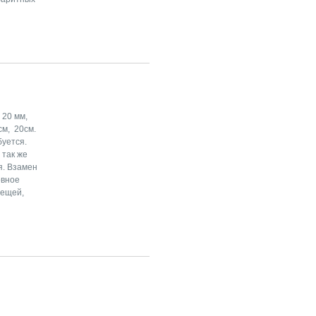
 20 мм,
см, 20см.
буется.
 так же
я. Взамен
овное
вещей,