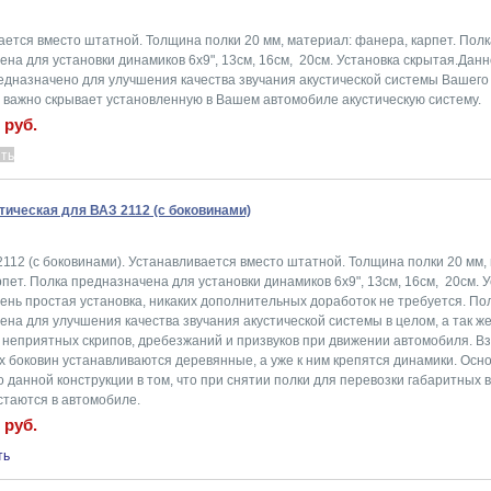
ается вместо штатной. Толщина полки 20 мм, материал: фанера, карпет. Полк
на для установки динамиков 6x9", 13см, 16см, 20см. Установка скрытая.Дан
едназначено для улучшения качества звучания акустической системы Вашего 
о важно скрывает установленную в Вашем автомобиле акустическую систему.
 руб.
тическая для ВАЗ 2112 (с боковинами)
112 (с боковинами). Устанавливается вместо штатной. Толщина полки 20 мм,
пет. Полка предназначена для установки динамиков 6x9", 13см, 16см, 20см. 
ень простая установка, никаких дополнительных доработок не требуется. По
на для улучшения качества звучания акустической системы в целом, а так ж
 неприятных скрипов, дребезжаний и призвуков при движении автомобиля. В
х боковин устанавливаются деревянные, а уже к ним крепятся динамики. Осн
 данной конструкции в том, что при снятии полки для перевозки габаритных 
стаются в автомобиле.
 руб.