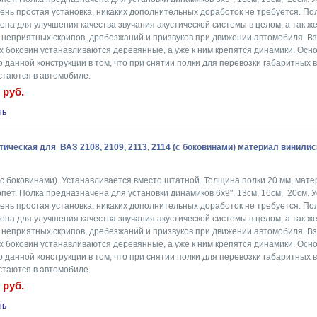
ень простая установка, никаких дополнительных доработок не требуется. По
на для улучшения качества звучания акустической системы в целом, а так ж
 неприятных скрипов, дребезжаний и призвуков при движении автомобиля. В
х боковин устанавливаются деревянные, а уже к ним крепятся динамики. Осн
 данной конструкции в том, что при снятии полки для перевозки габаритных 
стаются в автомобиле.
 руб.
тическая для ВАЗ 2108, 2109, 2113, 2114 (с боковинами) материал винили
с боковинами). Устанавливается вместо штатной. Толщина полки 20 мм, мате
пет. Полка предназначена для установки динамиков 6x9", 13см, 16см, 20см. 
ень простая установка, никаких дополнительных доработок не требуется. По
на для улучшения качества звучания акустической системы в целом, а так ж
 неприятных скрипов, дребезжаний и призвуков при движении автомобиля. В
х боковин устанавливаются деревянные, а уже к ним крепятся динамики. Осн
 данной конструкции в том, что при снятии полки для перевозки габаритных 
стаются в автомобиле.
 руб.