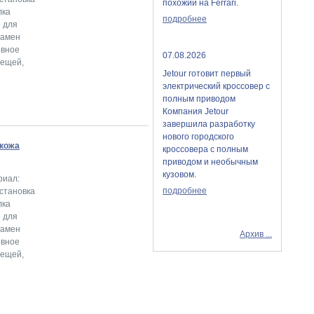
похожий на Ferrari.
лка
подробнее
е для
замен
овное
07.08.2026
вещей,
Jetour готовит первый
электрический кроссовер с
полным приводом
Компания Jetour
завершила разработку
нового городского
скожа
кроссовера с полным
приводом и необычным
кузовом.
риал:
подробнее
Установка
лка
е для
замен
Архив ...
овное
вещей,