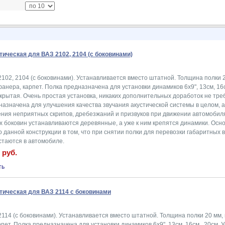
тическая для ВАЗ 2102, 2104 (с боковинами)
102, 2104 (с боковинами). Устанавливается вместо штатной. Толщина полки 
анера, карпет. Полка предназначена для установки динамиков 6x9", 13см, 16
крытая. Очень простая установка, никаких дополнительных доработок не тре
азначена для улучшения качества звучания акустической системы в целом, а
ения неприятных скрипов, дребезжаний и призвуков при движении автомобил
х боковин устанавливаются деревянные, а уже к ним крепятся динамики. Осн
 данной конструкции в том, что при снятии полки для перевозки габаритных 
стаются в автомобиле.
 руб.
тическая для ВАЗ 2114 с боковинами
114 (с боковинами). Устанавливается вместо штатной. Толщина полки 20 мм,
пет. Полка предназначена для установки динамиков 6x9", 13см, 16см, 20см. 