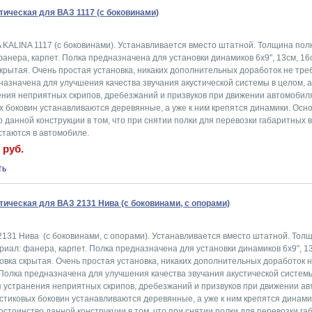
тическая для ВАЗ 1117 (c боковинами)
 KALINA 1117 (c боковинами). Устанавливается вместо штатной. Толщина полк
анера, карпет. Полка предназначена для установки динамиков 6x9", 13см, 16
крытая. Очень простая установка, никаких дополнительных доработок не тре
азначена для улучшения качества звучания акустической системы в целом, а
ения неприятных скрипов, дребезжаний и призвуков при движении автомобил
х боковин устанавливаются деревянные, а уже к ним крепятся динамики. Осн
 данной конструкции в том, что при снятии полки для перевозки габаритных 
стаются в автомобиле.
 руб.
тическая для ВАЗ 2131 Нива (с боковинами, с опорами)
2131 Нива (с боковинами, с опорами). Устанавливается вместо штатной. Тол
риал: фанера, карпет. Полка предназначена для установки динамиков 6x9", 1
овка скрытая. Очень простая установка, никаких дополнительных доработок 
 Полка предназначена для улучшения качества звучания акустической системы
ля устранения неприятных скрипов, дребезжаний и призвуков при движении а
стиковых боковин устанавливаются деревянные, а уже к ним крепятся динами
стоинство данной конструкции в том, что при снятии полки для перевозки г