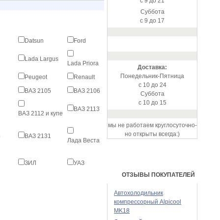
с 9 до 21
Суббота
с 9 до 17
Datsun
Ford
Lada Largus
Lada Priora
Доставка:
Понедельник-Пятница
Peugeot
Renault
с 10 до 24
ВАЗ 2105
ВАЗ 2106
Суббота
с 10 до 15
ВАЗ 2113
ВАЗ 2112 и купе
мы не работаем круглосуточно-
но открыты всегда:)
4
ВАЗ 2131
Лада Веста
ЗИЛ
УАЗ
ОТЗЫВЫ ПОКУПАТЕЛЕЙ
Автохолодильник
компрессорный Alpicool
MK18