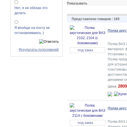
Показывать
Нет, я не обязан это
делать
Представлено товаров : 165
Я вообще на посту не
Полка акус
останавливаюсь :)
Полка ВАЗ 2
материал: ф
Результаты голосований
под заказ
Установка с
Полка предн
для устран
пластиковы
достоинство
динамики о
2800
Цена:
Полка акус
Полка ВАЗ 2
под заказ
фанера, кар