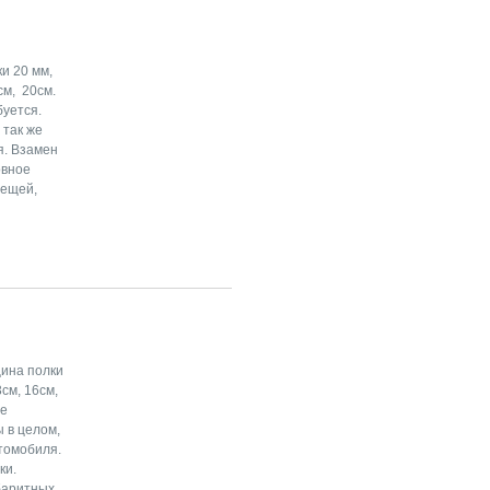
и 20 мм,
см, 20см.
буется.
 так же
я. Взамен
овное
вещей,
щина полки
3см, 16см,
не
 в целом,
втомобиля.
ки.
абаритных