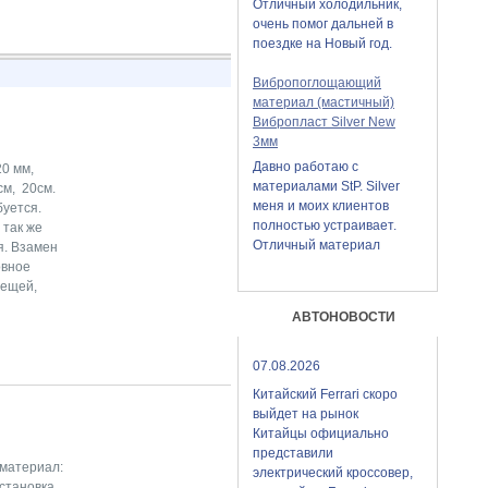
Отличный холодильник,
очень помог дальней в
поездке на Новый год.
Вибропоглощающий
материал (мастичный)
Вибропласт Silver New
3мм
Давно работаю с
20 мм,
материалами StP. Silver
см, 20см.
меня и моих клиентов
буется.
полностью устраивает.
 так же
Отличный материал
я. Взамен
овное
вещей,
АВТОНОВОСТИ
07.08.2026
Китайский Ferrari скоро
выйдет на рынок
Китайцы официально
представили
 материал:
электрический кроссовер,
Установка