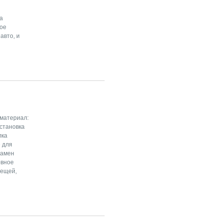
а
ное
авто, и
 материал:
Установка
лка
е для
замен
овное
вещей,