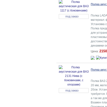
Полка акус
Полка LADA
под заказ
материал: ф
Установка с
Полка предн
для устран
пластиковы
достоинство
динамики о
2150
Цена:
Полка акус
Полка ВАЗ 
20 мм, мате
20см. Устан
под заказ
требуется.
а так же д
Взамен пла
Основное до