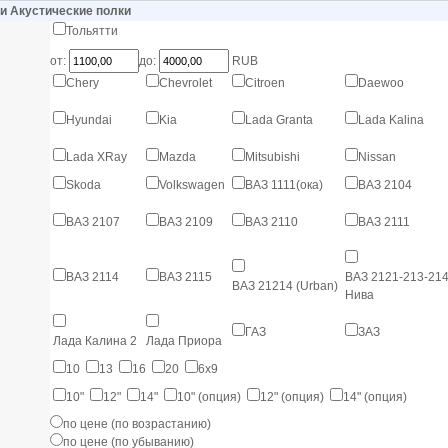
ии Акустические полки
Тольятти
от:
до:
RUB
Chery
Chevrolet
Citroen
Daewoo
Hyundai
Kia
Lada Granta
Lada Kalina
Lada XRay
Mazda
Mitsubishi
Nissan
Skoda
Volkswagen
ВАЗ 1111(ока)
ВАЗ 2104
ВАЗ 2107
ВАЗ 2109
ВАЗ 2110
ВАЗ 2111
ВАЗ 2114
ВАЗ 2115
ВАЗ 2121-213-21
ВАЗ 21214 (Urban)
Нива
ГАЗ
ЗАЗ
Лада Калина 2
Лада Приора
10
13
16
20
6х9
10"
12"
14"
10" (опция)
12" (опция)
14" (опция)
по цене (по возрастанию)
по цене (по убыванию)