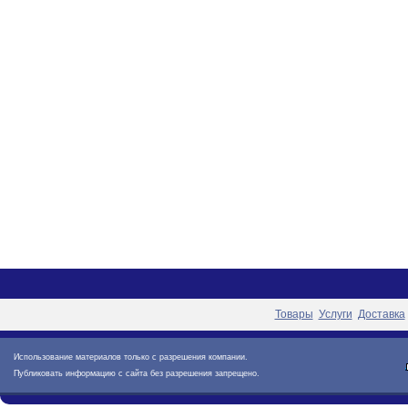
Товары
Услуги
Доставка
Использование материалов только с разрешения компании.
Публиковать информацию с сайта без разрешения запрещено.