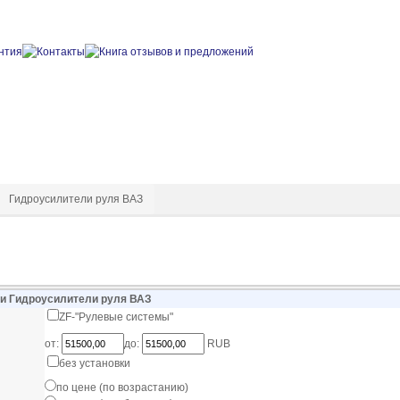
Гидроусилители руля ВАЗ
ии Гидроусилители руля ВАЗ
ZF-"Рулевые системы"
от:
до:
RUB
без установки
по цене (по возрастанию)