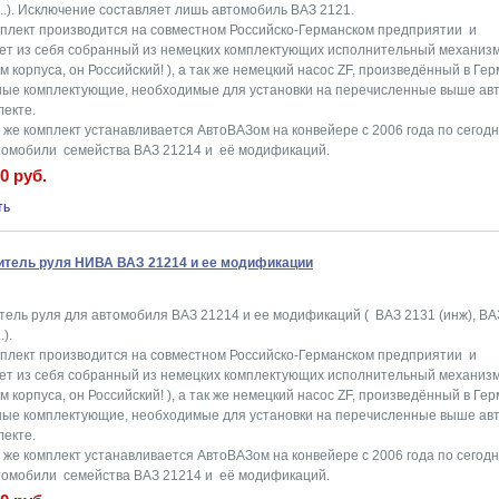
...). Исключение составляет лишь автомобиль ВАЗ 2121.
плект производится на совместном Российско-Германском предприятии и
ет из себя собранный из немецких комплектующих исполнительный механизм 
 корпуса, он Российский! ), а так же немецкий насос ZF, произведённый в Гер
ные комплектующие, необходимые для установки на перечисленные выше ав
лекте.
й же комплект устанавливается АвтоВАЗом на конвейере с 2006 года по сего
втомобили семейства ВАЗ 21214 и её модификаций.
0 руб.
итель руля НИВА ВАЗ 21214 и ее модификации
тель руля для автомобиля ВАЗ 21214 и ее модификаций ( ВАЗ 2131 (инж), ВА
.).
плект производится на совместном Российско-Германском предприятии и
ет из себя собранный из немецких комплектующих исполнительный механизм 
 корпуса, он Российский! ), а так же немецкий насос ZF, произведённый в Гер
ные комплектующие, необходимые для установки на перечисленные выше ав
лекте.
й же комплект устанавливается АвтоВАЗом на конвейере с 2006 года по сего
втомобили семейства ВАЗ 21214 и её модификаций.