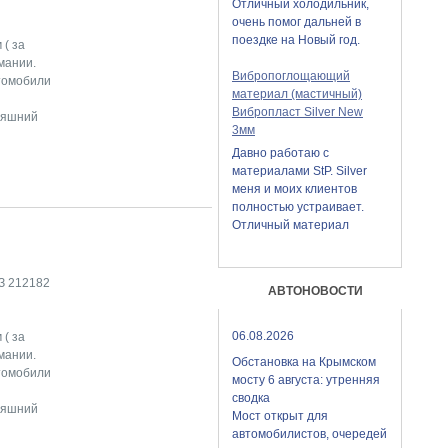
Отличный холодильник,
очень помог дальней в
поездке на Новый год.
( за
мании.
Вибропоглощающий
томобили
материал (мастичный)
Вибропласт Silver New
дняшний
3мм
Давно работаю с
материалами StP. Silver
меня и моих клиентов
полностью устраивает.
Отличный материал
З 212182
АВТОНОВОСТИ
06.08.2026
( за
мании.
Обстановка на Крымском
томобили
мосту 6 августа: утренняя
сводка
дняшний
Мост открыт для
автомобилистов, очередей