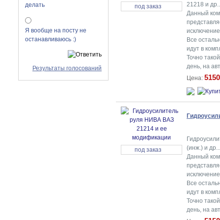
21218 и др.
делать
под заказ
Данный ком
представля
Я вообще на посту не
исключением
останавливаюсь :)
Все осталь
идут в комп
Точно тако
день, на а
Результаты голосований
5150
Цена:
Гидроусил
Гидроусили
(инж.) и др...
под заказ
Данный ком
представля
исключением
Все осталь
идут в комп
Точно тако
день, на а