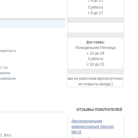
с 9 до 21
Суббота
с 9 до 17
Доставка:
Понедельник-Пятница
нжектор и
с 10 до 24
Суббота
с 10 до 15
( за
мании.
мы не работаем круглосуточно-
томобили
но открыты всегда:)
ОТЗЫВЫ ПОКУПАТЕЛЕЙ
Автохолодильник
компрессорный Alpicool
MK18
1, ВАЗ