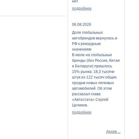
нет.
подробнее
06.08.2026
Доля глобальных
автобрендов вернулась в
РФ к рекордным
значениям
В июле на глобальные
бренды (без России, Китая
и Беларуси) пришлось
15% рынка: 18,3 тысячи
штук из 122 тысяч общих
продаж новых легковых
автомобилей. Об этом
рассказал глава
«Автостата» Сергей
Целиков.
подробнее
Архив ...