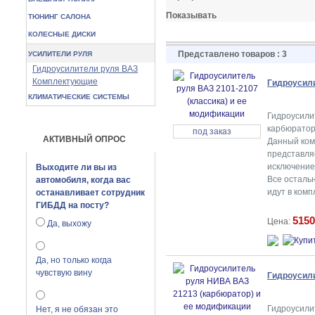
Показывать
ТЮНИНГ САЛОНА
КОЛЕСНЫЕ ДИСКИ
Представлено товаров : 3
УСИЛИТЕЛИ РУЛЯ
Гидроусилители руля ВАЗ
Комплектующие
Гидроусили
КЛИМАТИЧЕСКИЕ СИСТЕМЫ
Гидроусилит
карбюратор,
под заказ
АКТИВНЫЙ ОПРОС
Данный ком
представля
исключением
Выходите ли вы из
Все осталь
автомобиля, когда вас
идут в комп
останавливает сотрудник
ГИБДД на посту?
5150
Цена:
Да, выхожу
Да, но только когда
чувствую вину
Гидроусили
Гидроусили
Нет, я не обязан это