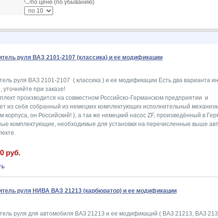
по цене (по убыванию)
тель руля ВАЗ 2101-2107 (классика) и ее модификации
ель руля ВАЗ 2101-2107 ( классика ) и ее модификации Есть два варианта и
 уточняйте при заказе!
плект производится на совместном Российско-Германском предприятии и
ет из себя собранный из немецких комплектующих исполнительный механизм 
 корпуса, он Российский! ), а так же немецкий насос ZF, произведённый в Гер
ные комплектующие, необходимые для установки на перечисленные выше ав
лекте.
0 руб.
тель руля НИВА ВАЗ 21213 (карбюратор) и ее модификации
тель руля для автомобиля ВАЗ 21213 и ее модификаций ( ВАЗ 21213, ВАЗ 213