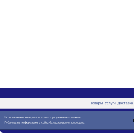
Товары
Услуги
Доставка
Использование материалов только с разрешения компании.
Публиковать информацию с сайта без разрешения запрещено.