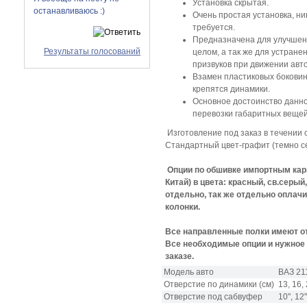
Установка скрытая.
останавливаюсь :)
Очень простая установка, н
требуется.
Предназначена для улучшени
Результаты голосований
целом, а так же для устран
призвуков при движении авт
Взамен пластиковых боковин
крепятся динамики.
Основное достоинство данной
перевозки габаритных вещей
Изготовление под заказ в течении 
Стандартный цвет-графит (темно с
Опции по обшивке импортным карп
Китай) в цвета: красный, св.серы
отдельно, так же отдельно оплач
колонки.
Все направленные полки имеют о
Все необходимые опции и нужное 
заказе.
Модель авто
ВАЗ 21
Отверстие по динамики (см)
13, 16,
Отверстие под сабвуфер
10", 12"