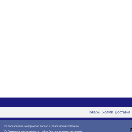
Товары
Услуги
Доставка
Использование материалов только с разрешения компании.
Публиковать информацию с сайта без разрешения запрещено.