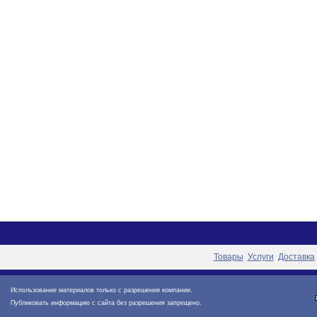
Товары
Услуги
Доставка
Использование материалов только с разрешения компании.
Публиковать информацию с сайта без разрешения запрещено.