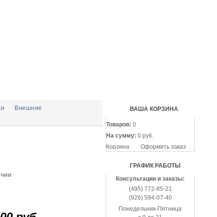
(495
772-
85-
21
(926
594-
07-
40
ки
Внешние
ВАША КОРЗИНА
Товаров:
0
На сумму:
0 руб.
Корзина
Оформить заказ
ГРАФИК РАБОТЫ
ичии
Консультации и заказы:
(495) 772-85-21
(926) 594-07-40
Понедельник-Пятница
00 руб.