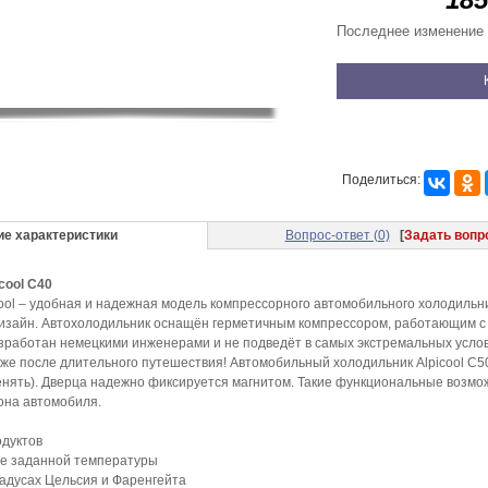
Последнее изменение 
Поделиться:
ие характеристики
Вопрос-ответ (0)
[
Задать вопр
cool C40
ool – удобная и надежная модель компрессорного автомобильного холодильни
дизайн. Автохолодильник оснащён герметичным компрессором, работающим 
зработан немецкими инженерами и не подведёт в самых экстремальных усло
аже после длительного путешествия! Автомобильный холодильник Alpicool C5
нять). Дверца надежно фиксируется магнитом. Такие функциональные возмо
она автомобиля.
одуктов
е заданной температуры
адусах Цельсия и Фаренгейта