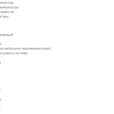
мпрессор
 компрессора
термостат
ратуры
 вибраций
и
рез мобильное приложение(опция)
ок работы системы
а
р