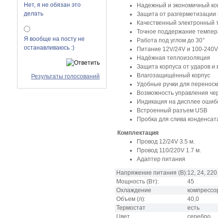
Нет, я не обязан это
Надежный и экономичный ко
делать
Защита от разгерметизации
Качественный электронный 
Точное поддержание темпе
Я вообще на посту не
Работа под углом до 30°
останавливаюсь :)
Питание 12V/24V и 100-240V
Надёжная теплоизоляция
Защита корпуса от ударов и
Влагозащищённый корпус
Результаты голосований
Удобные ручки для переноск
Возможность управления че
Индикация на дисплее ошиб
Встроенный разъем USB
Пробка для слива конденсат
Комплектация
Провод 12/24V 3.5 м.
Провод 110/220V 1.7 м.
Адаптер питания
Напряжение питания
(В):
12, 24, 220
Мощность
(Вт):
45
Охлаждение
компрессо
Объем
(л):
40,0
Термостат
есть
Цвет
серебро