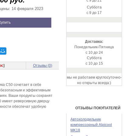
с 9 до 21
Суббота
цены: 14 февраля 2023
с 9 до 17
Купить
Доставка:
Понедельник-Пятница
с 10 до 24
Суббота
с 10 до 15
ос
]
Отзывы (0)
мы не работаем круглосуточно-
но открыты всегда:)
ка C50 сочетает в себе
с безопасным и эффективным
виях. Ваши продукты сохранят
0 имеет реверсивную дверцу
жности обеспечат удобную
ОТЗЫВЫ ПОКУПАТЕЛЕЙ
Автохолодильник
компрессорный Alpicool
MK18