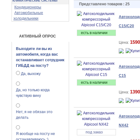
КЛИМАТИЧЕСКИЕ СИСТЕМЫ
Представлено товаров : 25
Кондиционеры
Автомобильные
Автохолоди
холодильники
C15/C20
есть в наличии
АКТИВНЫЙ ОПРОС
1590
Цена:
Выходите ли вы из
автомобиля, когда вас
останавливает сотрудник
ГИБДД на посту?
Автохолоди
Да, выхожу
C15
есть в наличии
Да, но только когда
1390
Цена:
чувствую вину
Нет, я не обязан это
Автохолоди
делать
NX42
под заказ
Я вообще на посту не
останавливаюсь :)